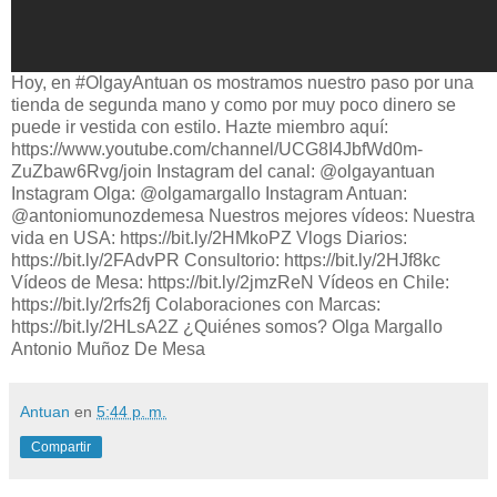
Hoy, en #OlgayAntuan os mostramos nuestro paso por una
tienda de segunda mano y como por muy poco dinero se
puede ir vestida con estilo. Hazte miembro aquí:
https://www.youtube.com/channel/UCG8I4JbfWd0m-
ZuZbaw6Rvg/join Instagram del canal: @olgayantuan
Instagram Olga: @olgamargallo Instagram Antuan:
@antoniomunozdemesa Nuestros mejores vídeos: Nuestra
vida en USA: https://bit.ly/2HMkoPZ Vlogs Diarios:
https://bit.ly/2FAdvPR Consultorio: https://bit.ly/2HJf8kc
Vídeos de Mesa: https://bit.ly/2jmzReN Vídeos en Chile:
https://bit.ly/2rfs2fj Colaboraciones con Marcas:
https://bit.ly/2HLsA2Z ¿Quiénes somos? Olga Margallo
Antonio Muñoz De Mesa
Antuan
en
5:44 p. m.
Compartir