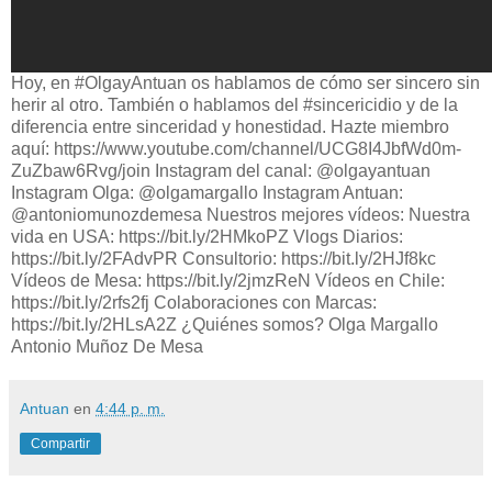
Hoy, en #OlgayAntuan os hablamos de cómo ser sincero sin
herir al otro. También o hablamos del #sincericidio y de la
diferencia entre sinceridad y honestidad. Hazte miembro
aquí: https://www.youtube.com/channel/UCG8I4JbfWd0m-
ZuZbaw6Rvg/join Instagram del canal: @olgayantuan
Instagram Olga: @olgamargallo Instagram Antuan:
@antoniomunozdemesa Nuestros mejores vídeos: Nuestra
vida en USA: https://bit.ly/2HMkoPZ Vlogs Diarios:
https://bit.ly/2FAdvPR Consultorio: https://bit.ly/2HJf8kc
Vídeos de Mesa: https://bit.ly/2jmzReN Vídeos en Chile:
https://bit.ly/2rfs2fj Colaboraciones con Marcas:
https://bit.ly/2HLsA2Z ¿Quiénes somos? Olga Margallo
Antonio Muñoz De Mesa
Antuan
en
4:44 p. m.
Compartir