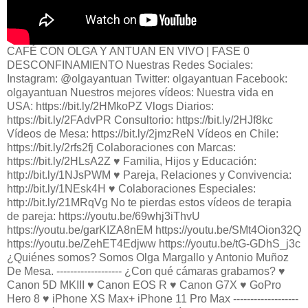
CAFÉ CON OLGA Y ANTUAN EN VIVO | FASE 0
DESCONFINAMIENTO Nuestras Redes Sociales:
Instagram: @olgayantuan Twitter: olgayantuan Facebook:
olgayantuan Nuestros mejores vídeos: Nuestra vida en
USA: https://bit.ly/2HMkoPZ Vlogs Diarios:
https://bit.ly/2FAdvPR Consultorio: https://bit.ly/2HJf8kc
Vídeos de Mesa: https://bit.ly/2jmzReN Vídeos en Chile:
https://bit.ly/2rfs2fj Colaboraciones con Marcas:
https://bit.ly/2HLsA2Z ♥️ Familia, Hijos y Educación:
http://bit.ly/1NJsPWM ♥️ Pareja, Relaciones y Convivencia:
http://bit.ly/1NEsk4H ♥️ Colaboraciones Especiales:
http://bit.ly/21MRqVg No te pierdas estos vídeos de terapia
de pareja: https://youtu.be/69whj3iThvU
https://youtu.be/garKIZA8nEM https://youtu.be/SMt4Oion32Q
https://youtu.be/ZehET4Edjww https://youtu.be/tG-GDhS_j3c
¿Quiénes somos? Somos Olga Margallo y Antonio Muñoz
De Mesa. ------------------- ¿Con qué cámaras grabamos? ♥️
Canon 5D MKIII ♥️ Canon EOS R ♥️ Canon G7X ♥️ GoPro
Hero 8 ♥️ iPhone XS Max+ iPhone 11 Pro Max -------------------