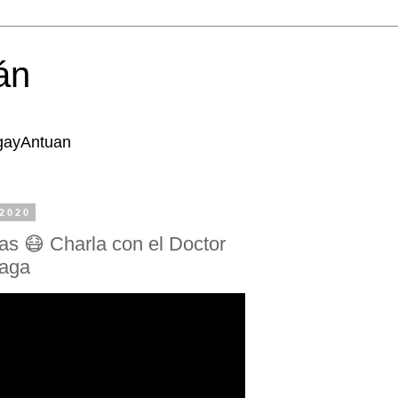
án
lgayAntuan
 2020
s 😷 Charla con el Doctor
raga