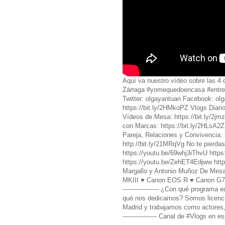
Aquí va nuestro vídeo sobre las 4
Zárraga #yomequedoencasa #entrev
Twitter: olgayantuan Facebook: ol
https://bit.ly/2HMkoPZ Vlogs Diario
Vídeos de Mesa: https://bit.ly/2jmz
con Marcas: https://bit.ly/2HLsA2Z 
Pareja, Relaciones y Convivencia: 
http://bit.ly/21MRqVg No te pierdas
https://youtu.be/69whj3iThvU http
https://youtu.be/ZehET4Edjww ht
Margallo y Antonio Muñoz De Mesa. 
MKIII ♥️ Canon EOS R ♥️ Canon G7
------------------ ¿Con qué programa e
qué nos dedicamos? Somos licencia
Madrid y trabajamos como actores, d
----------------- Canal de #Vlogs en e