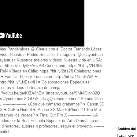
 olas Pandémicas 😷 Charla con el Doctor Fernando López
ista Nuestras Redes Sociales: Instagram: @olgayantuan
gayantuan Nuestros mejores vídeos: Nuestra vida en USA:
s: https://bit.ly/2FAdvPR Consultorio: https://bit.ly/2HJf8kc
ReN Vídeos en Chile: https://bit.ly/2rfs2fj Colaboraciones
♥️ Familia, Hijos y Educación: http://bit.ly/1NJsPWM ♥️
http://bit.ly/1NEsk4H ♥️ Colaboraciones Especiales:
 estos vídeos de terapia de pareja:
s://youtu.be/garKIZA8nEM https://youtu.be/SMt4Oion32Q
tps://youtu.be/tG-GDhS_j3c ¿Quiénes somos? Somos Olga
------------------- ¿Con qué cámaras grabamos? ♥️ Canon 5D
X ♥️ GoPro Hero 8 ♥️ iPhone XS Max+ iPhone 11 Pro Max -
ditamos los vídeos? ♥️ Final Cut Pro X ------------------- ¿A
dos por la Real Escuela Superior de Arte Dramático de
irectores, autores o profesores, según el proyecto. --------
Archivo del
spañol.