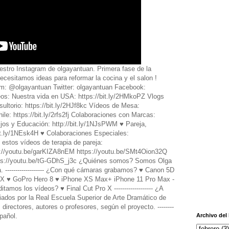
stro Instagram de olgayantuan. Primera fase de la
ecesitamos ideas para reformar la cocina y el salon !
am: @olgayantuan Twitter: olgayantuan Facebook:
os: Nuestra vida en USA: https://bit.ly/2HMkoPZ Vlogs
sultorio: https://bit.ly/2HJf8kc Vídeos de Mesa:
ile: https://bit.ly/2rfs2fj Colaboraciones con Marcas:
Hijos y Educación: http://bit.ly/1NJsPWM ♥️ Pareja,
it.ly/1NEsk4H ♥️ Colaboraciones Especiales:
 estos vídeos de terapia de pareja:
s://youtu.be/garKIZA8nEM https://youtu.be/SMt4Oion32Q
tps://youtu.be/tG-GDhS_j3c ¿Quiénes somos? Somos Olga
------------------- ¿Con qué cámaras grabamos? ♥️ Canon 5D
X ♥️ GoPro Hero 8 ♥️ iPhone XS Max+ iPhone 11 Pro Max -
ditamos los vídeos? ♥️ Final Cut Pro X ------------------- ¿A
dos por la Real Escuela Superior de Arte Dramático de
irectores, autores o profesores, según el proyecto. --------
spañol.
Archivo del