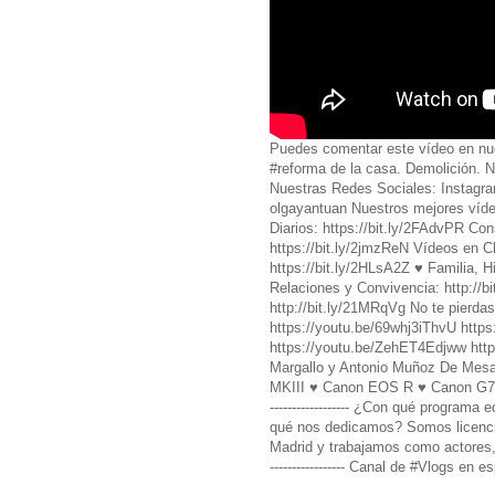
Puedes comentar este vídeo en nue
#reforma de la casa. Demolición. N
Nuestras Redes Sociales: Instagr
olgayantuan Nuestros mejores víde
Diarios: https://bit.ly/2FAdvPR Con
https://bit.ly/2jmzReN Vídeos en Ch
https://bit.ly/2HLsA2Z ♥️ Familia, 
Relaciones y Convivencia: http://b
http://bit.ly/21MRqVg No te pierdas
https://youtu.be/69whj3iThvU http
https://youtu.be/ZehET4Edjww ht
Margallo y Antonio Muñoz De Mesa. 
MKIII ♥️ Canon EOS R ♥️ Canon G7
------------------ ¿Con qué programa e
qué nos dedicamos? Somos licencia
Madrid y trabajamos como actores, d
----------------- Canal de #Vlogs en e