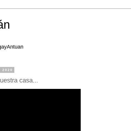
án
lgayAntuan
e 2020
uestra casa...